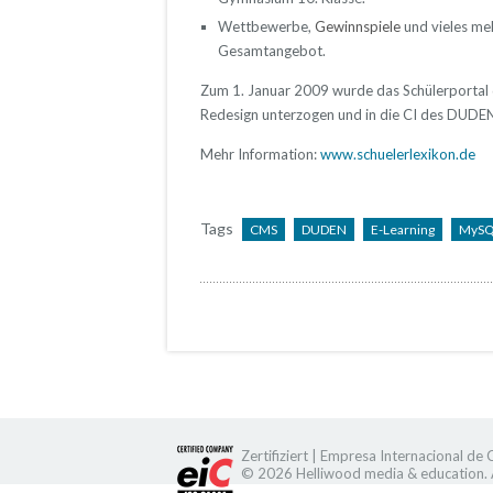
Wettbewerbe,
Gewinnspiele
und vieles meh
Gesamtangebot.
Zum 1. Januar 2009 wurde das Schülerportal
Redesign unterzogen und in die CI des DUDEN
Mehr Information:
www.schuelerlexikon.de
Tags
CMS
DUDEN
E-Learning
MyS
Zertifiziert | Empresa Internacional de
© 2026 Helliwood media & education. A