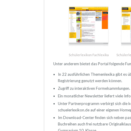
Schülerlexikon Fachlexika
Schülerl
Unter anderem bietet das Portal folgende Fun
In 22 ausführlichen Themenlexika gibt es 
Registrierung genutzt werden können.
Zugriff zu interaktiven Formelsammlungen.
Ein monatlicher Newsletter liefert viele In
Unter Partnerprogramm verbirgt sich die k
schuelerlexikon.de auf einer eigenen Home
Im Download-Center finden sich neben pa
Buchreihen auch frei nutzbare Originalklau
Gymnasium 10. Klasse.