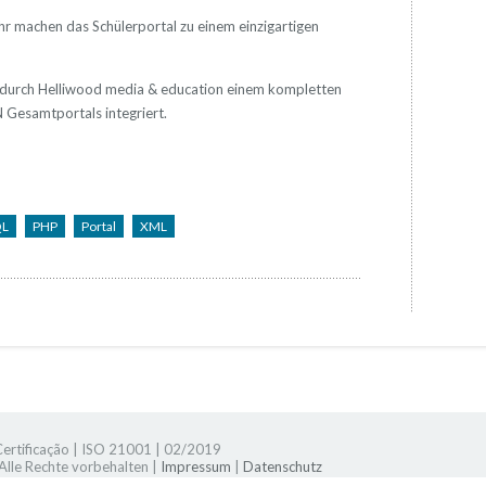
r machen das Schülerportal zu einem einzigartigen
 durch Helliwood media & education einem kompletten
 Gesamtportals integriert.
QL
PHP
Portal
XML
 Certificação | ISO 21001 | 02/2019
lle Rechte vorbehalten |
Impressum
|
Datenschutz