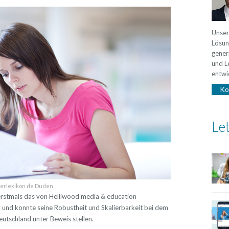
Unser
Lösun
gener
und L
entwic
Ko
Let
erlexikon.de Duden
erstmals das von Helliwood media & education
 und konnte seine Robustheit und Skalierbarkeit bei dem
eutschland unter Beweis stellen.