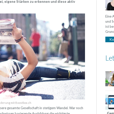
i, eigene Stärken zu erkennen und diese aktiv
Eine 
und S
ist b
Grunds
Ko
Let
rderung mit Boostbox.ch
nsere gesamte Gesellschaft in stetigem Wandel. War noch
„Gem
achwissen basierende Ausbildung die wichtigste