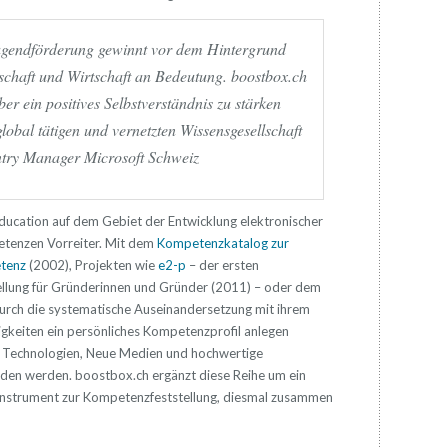
ugendförderung gewinnt vor dem Hintergrund
schaft und Wirtschaft an Bedeutung. boostbox.ch
er ein positives Selbstverständnis zu stärken
lobal tätigen und vernetzten Wissensgesellschaft
ntry Manager Microsoft Schweiz
education auf dem Gebiet der Entwicklung elektronischer
etenzen Vorreiter. Mit dem
Kompetenzkatalog zur
etenz
(2002), Projekten wie
e2-p
– der ersten
llung für Gründerinnen und Gründer (2011) – oder dem
urch die systematische Auseinandersetzung mit ihrem
igkeiten ein persönliches Kompetenzprofil anlegen
ve Technologien, Neue Medien und hochwertige
nden werden. boostbox.ch ergänzt diese Reihe um ein
s Instrument zur Kompetenzfeststellung, diesmal zusammen