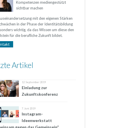
Kompetenzen mediengestützt
sichtbar machen
Auseinandersetzung mit den eigenen Stärken
chwächen in der Phase der Identitätsbildung
esonders wichtig, da das Wissen um diese den
tein für die berufliche Zukunft bildet.
ntakt
zte Artikel
12. September 2019
Einladung zur
Zukunftskonferenz
7. Juni 2019
Instagram-
Ideenwerkstatt
einsam gegen das Gemeinsein“