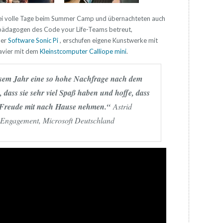
rei volle Tage beim Summer Camp und übernachteten auch
pädagogen des Code your Life-Teams betreut,
der
Software Sonic Pi
, erschufen eigene Kunstwerke mit
lavier mit dem
Kleinstcomputer Calliope mini
.
iesem Jahr eine so hohe Nachfrage nach dem
ass sie sehr viel Spaß haben und hoffe, dass
d Freude mit nach Hause nehmen.“
Astrid
es Engagement, Microsoft Deutschland