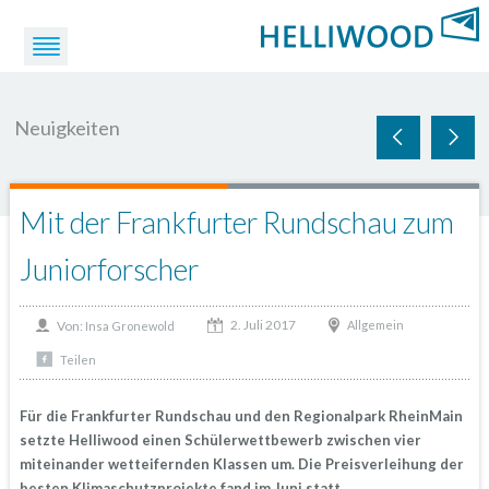
Neuigkeiten
Mit der Frankfurter Rundschau zum
Juniorforscher
2. Juli 2017
Von:
Allgemein
Insa Gronewold
Teilen
Für die Frankfurter Rundschau und den Regionalpark RheinMain
setzte Helliwood einen Schülerwettbewerb zwischen vier
miteinander wetteifernden Klassen um. Di
e Preisverleihung der
besten Klimaschutzprojekte fand im Juni statt.