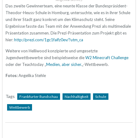
Das zweite Gewinnerteam, eine neunte Klasse der Bundespräsident-
Theodor-Heuss-Schule in Homburg, untersuchte, wie es in ihrer Schule
und ihrer Stadt ganz konkret um den Klimaschutz steht. Seine
Ergebnisse fasste das Team mit der Anwendung Prezi als multimediale
Präsentation zusammen. Die Prezi-Präsentation zum Projekt gibt es
hier:
http://prezi.com/1gc1faifz0ev/?utm_ca
Weitere von Helliwood konzipierte und umgesetzte
Jugendwettbewerbe sind beispielsweise die
W2 Minecraft Challenge
oder der Teachtoday „
Medien, aber sicher.
„-Wettbewerb.
Fotos:
Angelika Stehle
Tags
Frankfurter Rundschau
Nachhaltigkeit
Schule
Wettbewerb