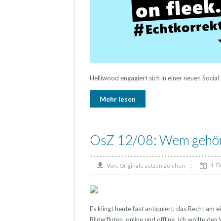
Helliwood engagiert sich in einer neuen Soci
Mehr lesen
OsZ 12/08: Wem gehör
1. 
Von:
Originale setzen Zeichen
Es klingt heute fast antiquiert, das Recht am 
Bilderfluten, online und offline. Ich wollte d