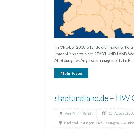
Im Oktober 2008 erfolgte die Implementieru
Immobilienportals der STADT UND LAND Wohn
Abbildung des Angebotsmanagements im Back
Mehr lesen
stadtundland.de – HW 
12. August 200
Von:
Daniel Schötz
,
,
Backend Lösungen
CMS Lösungen
RIA Ent