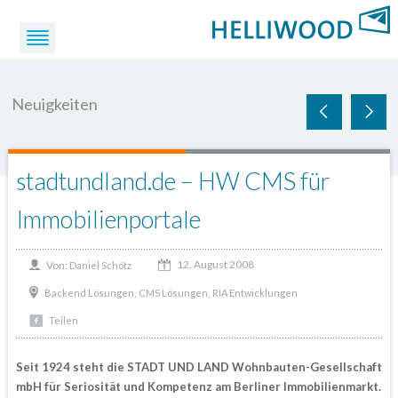
Neuigkeiten
stadtundland.de – HW CMS für
Immobilienportale
12. August 2008
Von:
Daniel Schötz
,
,
Backend Lösungen
CMS Lösungen
RIA Entwicklungen
Teilen
Seit 1924 steht die STADT UND LAND Wohnbauten-Gesellschaft
mbH für Seriosität und Kompetenz am Berliner Immobilienmarkt.