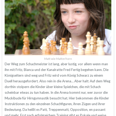
Matt wie Matterhorn
Der Weg zum Schachmeister ist lang, aber lustig, vor allem wenn man
ihn mit Fritz, Bianca und der Kanalratte Fred Fertig begehen kann. Die
Königseltern sind weg und Fritz wird vom König Schwarz zu einem
Duell herausgefordert. Also rein in die Arena… Aber halt: Auf dem Weg
dorthin stolpern die Kinder über kleine Spielchen, die mit Schach
scheinbar etwas zu tun haben. In die Arena kommt nur, wer zuvor die
Muckibude für Hirngymnastik besucht hat. Hier bekommen die Kinder
Instruktionen zu den einzelnen Schachfiguren, ihren Zügen und ihrer
Bedeutung. Da heißt es Patt, Treppenmatt, Opposition, en passant
und mehr. Erst nach erfolgreichem Training gibt es Pokale und weise